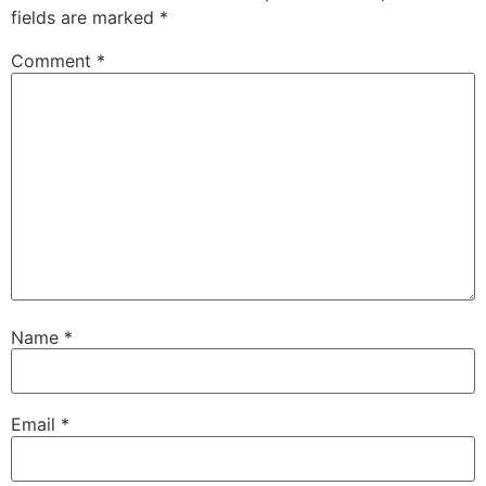
fields are marked
*
Comment
*
Name
*
Email
*