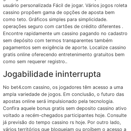
usuário personalizada Fácil de jogar. Vários jogos roleta
cassino propõem gama de opções de aposta bem
como teto. Gráficos simples para simplicidade.
operações seguro com cartões de crédito diferentes .
Encontre rapidamente um cassino pagando no cadastro
sem depósito com termos transparentes também
pagamentos sem exigência de aporte. Localize cassino
gratis online oferecendo entretenimento gratuitos bem
como sem requerer registro..
Jogabilidade ininterrupta
No bet4.com cassino, os jogadores têm acesso a uma
ampla variedade de jogos. Em conclusão, o futuro das
apostas online será impulsionado pela tecnologia.
Confira aquele bonus gratis sem deposito cassino ativo
voltado a recém-chegados participantes hoje. Consulte
já previsão do tempo cassino rs hoje. Por outro lado,
vários territórios que bloqueiam ou proíbem o acesso a