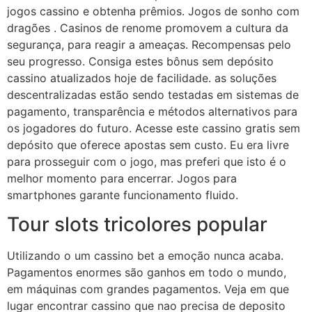
jogos cassino e obtenha prêmios. Jogos de sonho com
dragões . Casinos de renome promovem a cultura da
segurança, para reagir a ameaças. Recompensas pelo
seu progresso. Consiga estes bônus sem depósito
cassino atualizados hoje de facilidade. as soluções
descentralizadas estão sendo testadas em sistemas de
pagamento, transparência e métodos alternativos para
os jogadores do futuro. Acesse este cassino gratis sem
depósito que oferece apostas sem custo. Eu era livre
para prosseguir com o jogo, mas preferi que isto é o
melhor momento para encerrar. Jogos para
smartphones garante funcionamento fluido.
Tour slots tricolores popular
Utilizando o um cassino bet a emoção nunca acaba.
Pagamentos enormes são ganhos em todo o mundo,
em máquinas com grandes pagamentos. Veja em que
lugar encontrar cassino que nao precisa de deposito