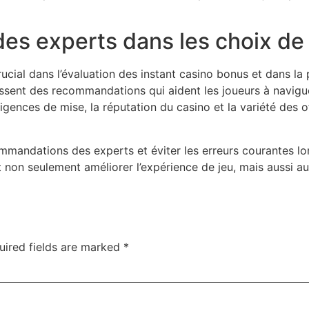
des experts dans les choix de 
rucial dans l’évaluation des instant casino bonus et dans la 
nissent des recommandations qui aident les joueurs à navi
exigences de mise, la réputation du casino et la variété des o
mmandations des experts et éviter les erreurs courantes lor
 non seulement améliorer l’expérience de jeu, mais aussi a
uired fields are marked
*