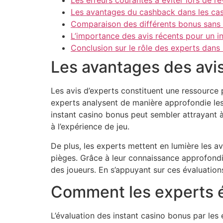
Les erreurs courantes à éviter lors de l’
Les avantages du cashback dans les cas
Comparaison des différents bonus sans 
L’importance des avis récents pour un i
Conclusion sur le rôle des experts dans 
Les avantages des avis
Les avis d’experts constituent une ressource 
experts analysent de manière approfondie les 
instant casino bonus peut sembler attrayant à
à l’expérience de jeu.
De plus, les experts mettent en lumière les av
pièges. Grâce à leur connaissance approfondie 
des joueurs. En s’appuyant sur ces évaluations
Comment les experts é
L’évaluation des instant casino bonus par les 