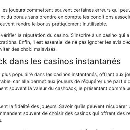
s, les joueurs commettent souvent certaines erreurs qui peuv
nt du bonus sans prendre en compte les conditions associé
uvent rendre le bonus pratiquement inutilisable.
vérifier la réputation du casino. S’inscrire à un casino qu
rations. Enfin, il est essentiel de ne pas ignorer les avis d
viter des choix malavisés.
k dans les casinos instantanés
 plus populaire dans les casinos instantanés, offrant aux j
ble, car elle permet aux joueurs de récupérer une partie d
gnent souvent la valeur du cashback, le présentant comme u
 la fidélité des joueurs. Savoir qu’ils peuvent récupérer un
ommandent souvent de choisir des casinos qui offrent des re
u.