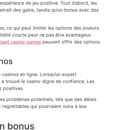
 expérience de jeu positive. Tout d’abord, les
etrait des gains, tandis qu’un bonus avec des
s, ce qui peut limiter les options des joueurs.
alidité courte peut ne pas être avantageux
stant casino games
peuvent offrir des options
inos
 casinos en ligne. Lorsqu’un expert
 a trouvé le casino digne de confiance. Les
s positives.
les problèmes potentiels, tels que des délais
x regrettables qui pourraient nuire à leur
’un bonus