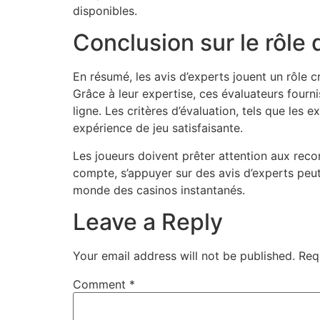
disponibles.
Conclusion sur le rôle 
En résumé, les avis d’experts jouent un rôle c
Grâce à leur expertise, ces évaluateurs four
ligne. Les critères d’évaluation, tels que les 
expérience de jeu satisfaisante.
Les joueurs doivent prêter attention aux reco
compte, s’appuyer sur des avis d’experts peut
monde des casinos instantanés.
Leave a Reply
Your email address will not be published.
Req
Comment
*