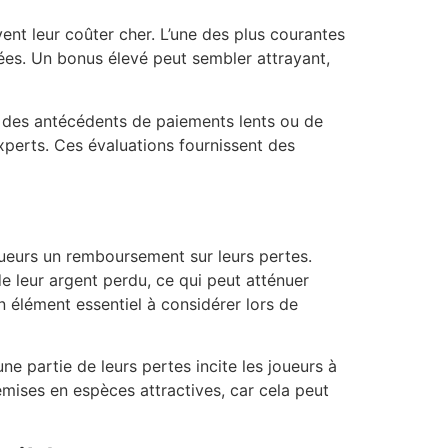
ent leur coûter cher. L’une des plus courantes
es. Un bonus élevé peut sembler attrayant,
i a des antécédents de paiements lents ou de
’experts. Ces évaluations fournissent des
oueurs un remboursement sur leurs pertes.
e leur argent perdu, ce qui peut atténuer
n élément essentiel à considérer lors de
e partie de leurs pertes incite les joueurs à
mises en espèces attractives, car cela peut