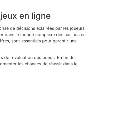
jeux en ligne
prise de décisions éclairées par les joueurs.
guer dans le monde complexe des casinos en
ffres, sont essentiels pour garantir une
s de l’évaluation des bonus. En fin de
ugmenter les chances de réussir dans le