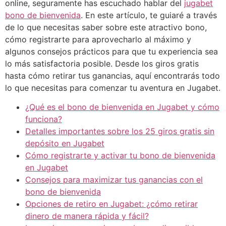
online, seguramente has escuchado hablar del
jugabet
bono de bienvenida
. En este artículo, te guiaré a través
de lo que necesitas saber sobre este atractivo bono,
cómo registrarte para aprovecharlo al máximo y
algunos consejos prácticos para que tu experiencia sea
lo más satisfactoria posible. Desde los giros gratis
hasta cómo retirar tus ganancias, aquí encontrarás todo
lo que necesitas para comenzar tu aventura en Jugabet.
¿Qué es el bono de bienvenida en Jugabet y cómo
funciona?
Detalles importantes sobre los 25 giros gratis sin
depósito en Jugabet
Cómo registrarte y activar tu bono de bienvenida
en Jugabet
Consejos para maximizar tus ganancias con el
bono de bienvenida
Opciones de retiro en Jugabet: ¿cómo retirar
dinero de manera rápida y fácil?