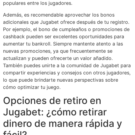
populares entre los jugadores.
Además, es recomendable aprovechar los bonos
adicionales que Jugabet ofrece después de tu registro.
Por ejemplo, el bono de cumpleaños o promociones de
cashback pueden ser excelentes oportunidades para
aumentar tu bankroll. Siempre mantente atento a las
nuevas promociones, ya que frecuentemente se
actualizan y pueden ofrecerte un valor añadido.
También puedes unirte a la comunidad de Jugabet para
compartir experiencias y consejos con otros jugadores,
lo que puede brindarte nuevas perspectivas sobre
cómo optimizar tu juego.
Opciones de retiro en
Jugabet: ¿cómo retirar
dinero de manera rápida y
fácil?