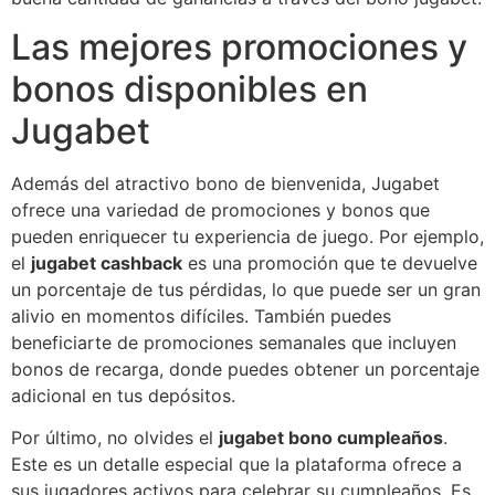
Las mejores promociones y
bonos disponibles en
Jugabet
Además del atractivo bono de bienvenida, Jugabet
ofrece una variedad de promociones y bonos que
pueden enriquecer tu experiencia de juego. Por ejemplo,
el
jugabet cashback
es una promoción que te devuelve
un porcentaje de tus pérdidas, lo que puede ser un gran
alivio en momentos difíciles. También puedes
beneficiarte de promociones semanales que incluyen
bonos de recarga, donde puedes obtener un porcentaje
adicional en tus depósitos.
Por último, no olvides el
jugabet bono cumpleaños
.
Este es un detalle especial que la plataforma ofrece a
sus jugadores activos para celebrar su cumpleaños. Es