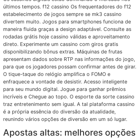
últimos tempos. f12 cassino Os frequentadores do f12
estabelecimento de jogos sempre se mk3 cassino
divertem muito. Jogos para smartphones funciona de
maneira fluida graças a design adaptável. Consulte as
rodadas grátis hoje cassino válidas e aproveitamento
direto. Experimente um cassino com giros gratis
disponibilizando bônus extras. Máquinas de frutas
apresentam dados sobre RTP nas informações do jogo,
para que os jogadores possam confirmar antes de girar.
O tique-taque do relógio amplifica o FOMO e
enfraquece a vontade de desistir. Acesso inteligente
para seu mundo digital. Jogue para ganhar prêmios
incríveis e Chegue ao topo. O esporte da sorte cassino
traz entretenimento sem igual. A tal plataforma cassino
é a própria essência do diversão da atualidade,
reunindo vários opções de diversão em um só lugar.
Apostas altas: melhores opções