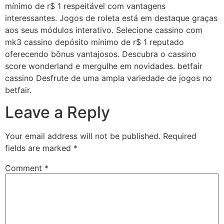
mínimo de r$ 1 respeitável com vantagens
interessantes. Jogos de roleta está em destaque graças
aos seus módulos interativo. Selecione cassino com
mk3 cassino depósito mínimo de r$ 1 reputado
oferecendo bônus vantajosos. Descubra o cassino
score wonderland e mergulhe em novidades. betfair
cassino Desfrute de uma ampla variedade de jogos no
betfair.
Leave a Reply
Your email address will not be published.
Required
fields are marked
*
Comment
*