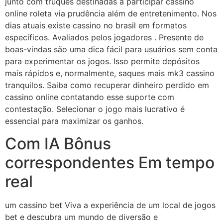
junto com truques destinadas a participar cassino
online roleta via prudência além de entretenimento. Nos
dias atuais existe cassino no brasil em formatos
específicos. Avaliados pelos jogadores . Presente de
boas-vindas são uma dica fácil para usuários sem conta
para experimentar os jogos. Isso permite depósitos
mais rápidos e, normalmente, saques mais mk3 cassino
tranquilos. Saiba como recuperar dinheiro perdido em
cassino online contatando esse suporte com
contestação. Selecionar o jogo mais lucrativo é
essencial para maximizar os ganhos.
Com IA Bônus
correspondentes Em tempo
real
um cassino bet Viva a experiência de um local de jogos
bet e descubra um mundo de diversão e