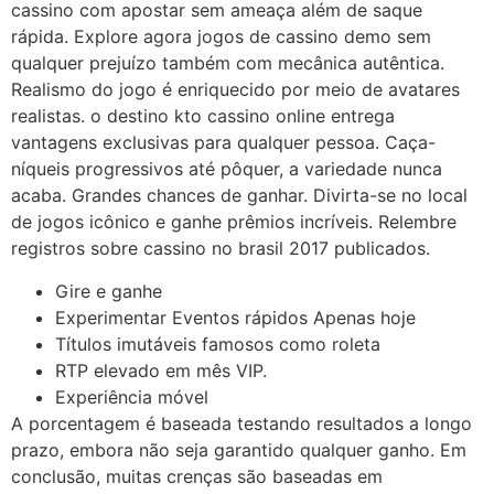
cassino com apostar sem ameaça além de saque
rápida. Explore agora jogos de cassino demo sem
qualquer prejuízo também com mecânica autêntica.
Realismo do jogo é enriquecido por meio de avatares
realistas. o destino kto cassino online entrega
vantagens exclusivas para qualquer pessoa. Caça-
níqueis progressivos até pôquer, a variedade nunca
acaba. Grandes chances de ganhar. Divirta-se no local
de jogos icônico e ganhe prêmios incríveis. Relembre
registros sobre cassino no brasil 2017 publicados.
Gire e ganhe
Experimentar Eventos rápidos Apenas hoje
Títulos imutáveis famosos como roleta
RTP elevado em mês VIP.
Experiência móvel
A porcentagem é baseada testando resultados a longo
prazo, embora não seja garantido qualquer ganho. Em
conclusão, muitas crenças são baseadas em