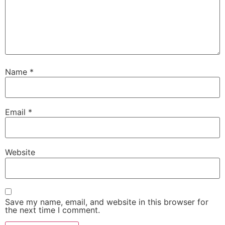
Name
*
Email
*
Website
Save my name, email, and website in this browser for
the next time I comment.