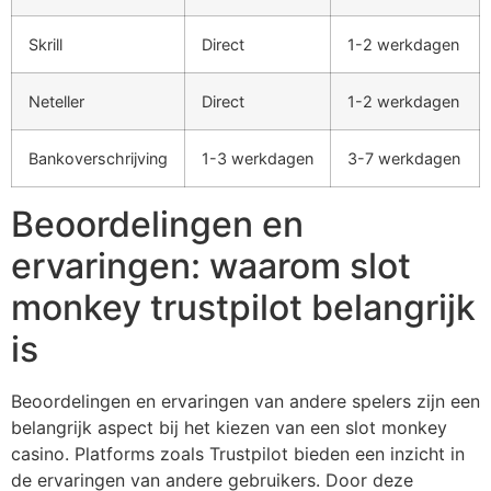
Skrill
Direct
1-2 werkdagen
Neteller
Direct
1-2 werkdagen
Bankoverschrijving
1-3 werkdagen
3-7 werkdagen
Beoordelingen en
ervaringen: waarom slot
monkey trustpilot belangrijk
is
Beoordelingen en ervaringen van andere spelers zijn een
belangrijk aspect bij het kiezen van een slot monkey
casino. Platforms zoals Trustpilot bieden een inzicht in
de ervaringen van andere gebruikers. Door deze