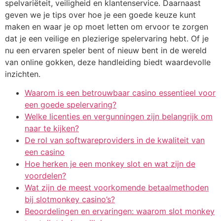
spelvariëteit, veiligheid en klantenservice. Daarnaast
geven we je tips over hoe je een goede keuze kunt
maken en waar je op moet letten om ervoor te zorgen
dat je een veilige en plezierige spelervaring hebt. Of je
nu een ervaren speler bent of nieuw bent in de wereld
van online gokken, deze handleiding biedt waardevolle
inzichten.
Waarom is een betrouwbaar casino essentieel voor
een goede spelervaring?
Welke licenties en vergunningen zijn belangrijk om
naar te kijken?
De rol van softwareproviders in de kwaliteit van
een casino
Hoe herken je een monkey slot en wat zijn de
voordelen?
Wat zijn de meest voorkomende betaalmethoden
bij slotmonkey casino’s?
Beoordelingen en ervaringen: waarom slot monkey