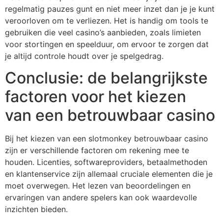
regelmatig pauzes gunt en niet meer inzet dan je je kunt
veroorloven om te verliezen. Het is handig om tools te
gebruiken die veel casino’s aanbieden, zoals limieten
voor stortingen en speelduur, om ervoor te zorgen dat
je altijd controle houdt over je spelgedrag.
Conclusie: de belangrijkste
factoren voor het kiezen
van een betrouwbaar casino
Bij het kiezen van een slotmonkey betrouwbaar casino
zijn er verschillende factoren om rekening mee te
houden. Licenties, softwareproviders, betaalmethoden
en klantenservice zijn allemaal cruciale elementen die je
moet overwegen. Het lezen van beoordelingen en
ervaringen van andere spelers kan ook waardevolle
inzichten bieden.