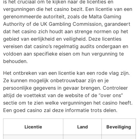
is het cruciaal om te kijken naar de licenties en
vergunningen die het casino bezit. Een licentie van een
gerenommeerde autoriteit, zoals de Malta Gaming
Authority of de UK Gambling Commission, garandeert
dat het casino zich houdt aan strenge normen op het
gebied van eerlijkheid en veiligheid. Deze licenties
vereisen dat casino’s regelmatig audits ondergaan en
voldoen aan specifieke eisen om hun vergunning te
behouden.
Het ontbreken van een licentie kan een rode vlag zijn.
Ze kunnen mogelijk onbetrouwbaar zijn en je
persoonlijke gegevens in gevaar brengen. Controleer
altijd de voettekst van de website of de “over ons”
sectie om te zien welke vergunningen het casino heeft.
Een goed casino zal deze informatie trots delen.
Licentie
Land
Beveiliging