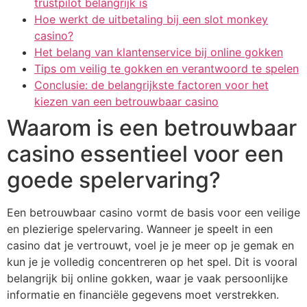
trustpilot belangrijk is
Hoe werkt de uitbetaling bij een slot monkey
casino?
Het belang van klantenservice bij online gokken
Tips om veilig te gokken en verantwoord te spelen
Conclusie: de belangrijkste factoren voor het
kiezen van een betrouwbaar casino
Waarom is een betrouwbaar
casino essentieel voor een
goede spelervaring?
Een betrouwbaar casino vormt de basis voor een veilige
en plezierige spelervaring. Wanneer je speelt in een
casino dat je vertrouwt, voel je je meer op je gemak en
kun je je volledig concentreren op het spel. Dit is vooral
belangrijk bij online gokken, waar je vaak persoonlijke
informatie en financiële gegevens moet verstrekken.