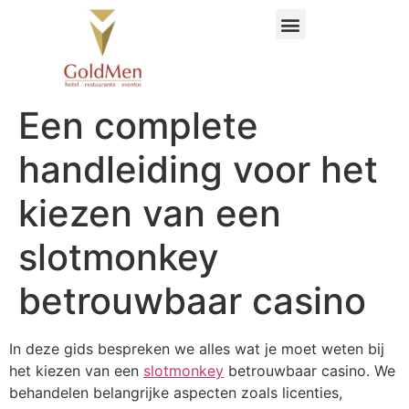
Een complete
handleiding voor het
kiezen van een
slotmonkey
betrouwbaar casino
In deze gids bespreken we alles wat je moet weten bij
het kiezen van een
slotmonkey
betrouwbaar casino. We
behandelen belangrijke aspecten zoals licenties,