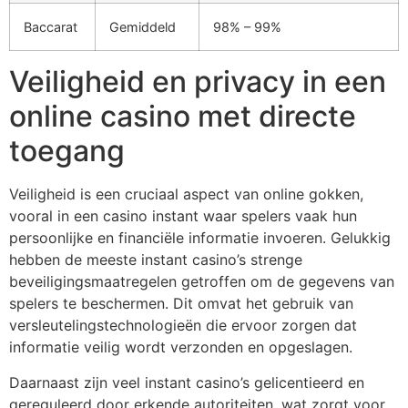
Baccarat
Gemiddeld
98% – 99%
Veiligheid en privacy in een
online casino met directe
toegang
Veiligheid is een cruciaal aspect van online gokken,
vooral in een casino instant waar spelers vaak hun
persoonlijke en financiële informatie invoeren. Gelukkig
hebben de meeste instant casino’s strenge
beveiligingsmaatregelen getroffen om de gegevens van
spelers te beschermen. Dit omvat het gebruik van
versleutelingstechnologieën die ervoor zorgen dat
informatie veilig wordt verzonden en opgeslagen.
Daarnaast zijn veel instant casino’s gelicentieerd en
gereguleerd door erkende autoriteiten, wat zorgt voor