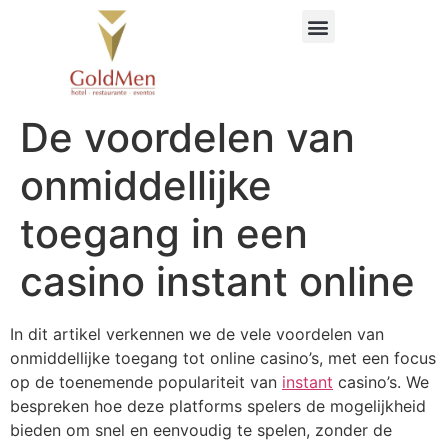
De voordelen van
onmiddellijke
toegang in een
casino instant online
In dit artikel verkennen we de vele voordelen van
onmiddellijke toegang tot online casino’s, met een focus
op de toenemende populariteit van
instant
casino’s. We
bespreken hoe deze platforms spelers de mogelijkheid
bieden om snel en eenvoudig te spelen, zonder de