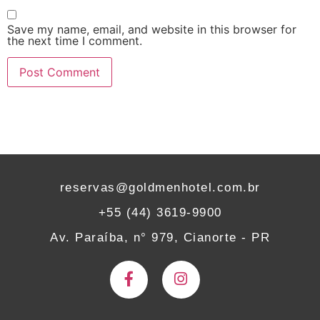
Save my name, email, and website in this browser for
the next time I comment.
reservas@goldmenhotel.com.br
+55 (44) 3619-9900
Av. Paraíba, n° 979, Cianorte - PR