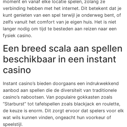
moment en vanaf elke locatie spelen, zolang ze
verbinding hebben met het internet. Dit betekent dat je
kunt genieten van een spel terwijl je onderweg bent, of
zelfs vanuit het comfort van je eigen huis. Het is niet
langer nodig om tijd te besteden aan reizen naar een
fysiek casino.
Een breed scala aan spellen
beschikbaar in een instant
casino
Instant casino’s bieden doorgaans een indrukwekkend
aanbod aan spellen die de diversiteit van traditionele
casino’s nabootsen. Van populaire gokkasten zoals
“Starburst” tot tafelspellen zoals blackjack en roulette,
de keuze is enorm. Dit zorgt ervoor dat spelers voor elk
wat wils kunnen vinden, ongeacht hun voorkeur of
speelstijl.