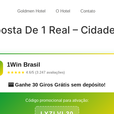
Goldmen Hotel
O Hotel
Contato
osta De 1 Real – Cidad
1Win Brasil
★★★★★
4.6/5 (3.247 avaliações)
🎰 Ganhe 30 Giros Grátis sem depósito!
Código promocional para ativação:
LYZLVL30