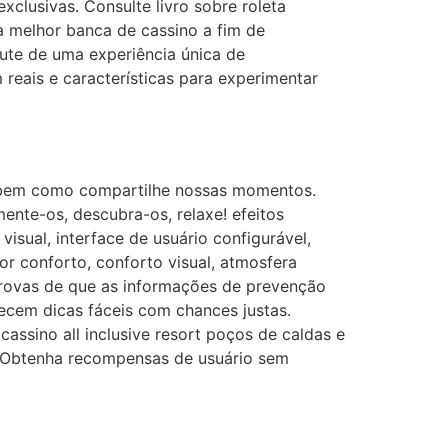
xclusivas. Consulte livro sobre roleta
 a melhor banca de cassino a fim de
rute de uma experiência única de
reais e características para experimentar
as bem como compartilhe nossas momentos.
mente-os, descubra-os, relaxe! efeitos
sual, interface de usuário configurável,
r conforto, conforto visual, atmosfera
provas de que as informações de prevenção
ecem dicas fáceis com chances justas.
assino all inclusive resort poços de caldas e
no Obtenha recompensas de usuário sem