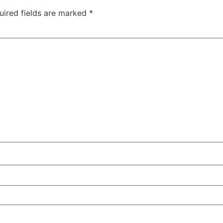
uired fields are marked
*