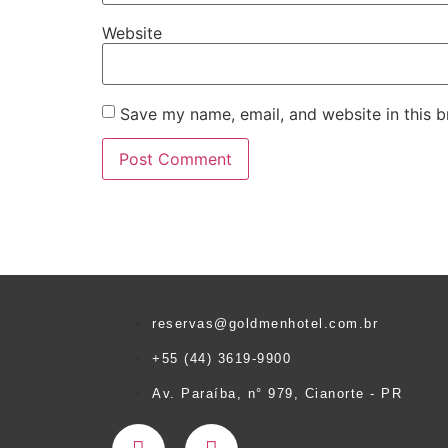
Website
Save my name, email, and website in this b
reservas@goldmenhotel.com.br
+55 (44) 3619-9900
Av. Paraíba, n° 979, Cianorte - PR