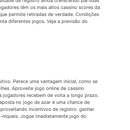
ssidade de registro ainda oferecendo partidas
jogadores têm os mais altos cassino scores da
que permite retiradas de verdade. Condições
ta diferentes jogos. Veja a previsão do
tivo. Parece uma vantagem inicial, como se
lhes. Aproveite jogo online de cassino
os jogadores recebem de volta a longo prazo.
 aposta no jogo de azar é uma chance de
aproveitando incentivos de registro. ganhar
a-níqueis. Jogue imediatamente jogo do