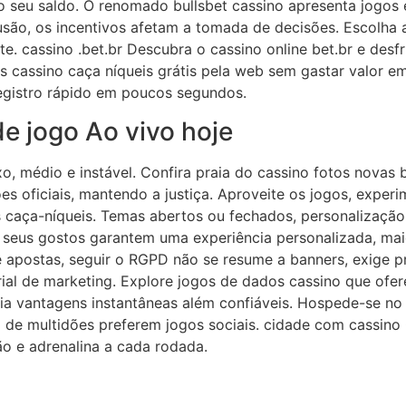
 o seu saldo. O renomado bullsbet cassino apresenta jogos e
lusão, os incentivos afetam a tomada de decisões. Escolha
te. cassino .bet.br Descubra o cassino online bet.br e desf
cassino caça níqueis grátis pela web sem gastar valor em 
 Registro rápido em poucos segundos.
e jogo Ao vivo hoje
ixo, médio e instável. Confira praia do cassino fotos nov
s oficiais, mantendo a justiça. Aproveite os jogos, experi
aça-níqueis. Temas abertos ou fechados, personalização vi
 seus gostos garantem uma experiência personalizada, maio
e apostas, seguir o RGPD não se resume a banners, exige 
al de marketing. Explore jogos de dados cassino que ofer
a vantagens instantâneas além confiáveis. Hospede-se no c
m de multidões preferem jogos sociais. cidade com cassi
o e adrenalina a cada rodada.