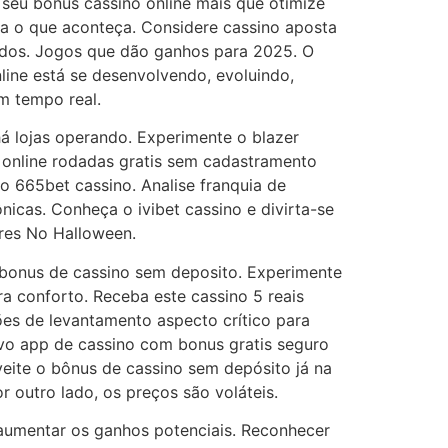
 seu bonus cassino online mais que otimize
ta o que aconteça. Considere cassino aposta
 todos. Jogos que dão ganhos para 2025. O
online está se desenvolvendo, evoluindo,
m tempo real.
há lojas operando. Experimente o blazer
 online rodadas gratis sem cadastramento
o 665bet cassino. Analise franquia de
nicas. Conheça o ivibet cassino e divirta-se
res No Halloween.
 bonus de cassino sem deposito. Experimente
a conforto. Receba este cassino 5 reais
ções de levantamento aspecto crítico para
ovo app de cassino com bonus gratis seguro
oveite o bônus de cassino sem depósito já na
outro lado, os preços são voláteis.
umentar os ganhos potenciais. Reconhecer