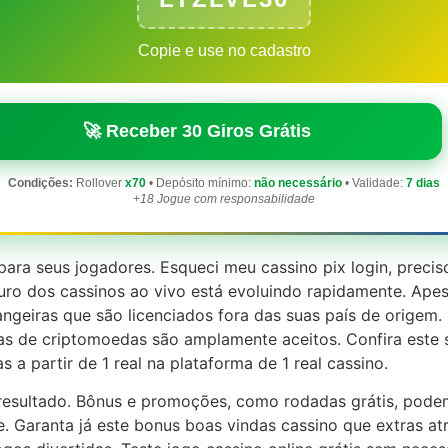
Copie e use no cadastro
🚀 Receber 30 Giros Grátis
Condições:
Rollover
x70
• Depósito mínimo:
não necessário
• Validade:
7 dias
+18 Jogue com responsabilidade
para seus jogadores. Esqueci meu cassino pix login, precis
uro dos cassinos ao vivo está evoluindo rapidamente. Apesa
ngeiras que são licenciados fora das suas país de origem
as de criptomoedas são amplamente aceitos. Confira este s
 a partir de 1 real na plataforma de 1 real cassino.
resultado. Bônus e promoções, como rodadas grátis, podem
. Garanta já este bonus boas vindas cassino que extras at