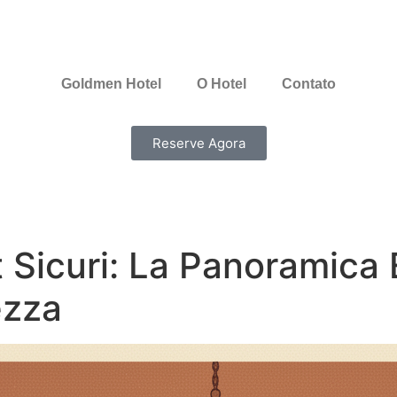
Goldmen Hotel
O Hotel
Contato
Reserve Agora
t Sicuri: La Panoramica 
ezza