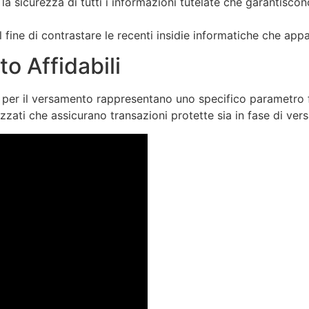
la sicurezza di tutti i informazioni tutelate che garantiscono
l fine di contrastare le recenti insidie informatiche che app
o Affidabili
ti per il versamento rappresentano uno specifico parametro f
ati che assicurano transazioni protette sia in fase di vers