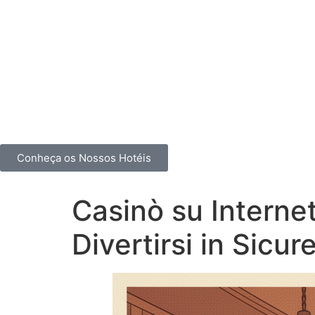
Conheça os Nossos Hotéis
Casinò su Interne
Divertirsi in Sicur