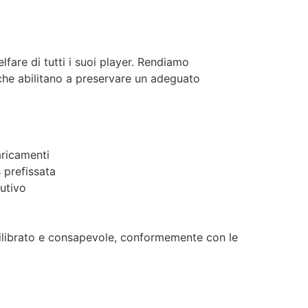
elfare di tutti i suoi player. Rendiamo
 che abilitano a preservare un adeguato
aricamenti
 prefissata
utivo
uilibrato e consapevole, conformemente con le