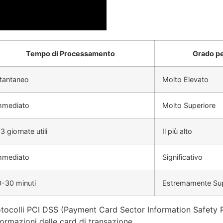
Tempo di Processamento
Grado pe
stantaneo
Molto Elevato
mmediato
Molto Superiore
3 giornate utili
Il più alto
mmediato
Significativo
0-30 minuti
Estremamente Sup
protocolli PCI DSS (Payment Card Sector Information Safety 
formazioni delle card di transazione.