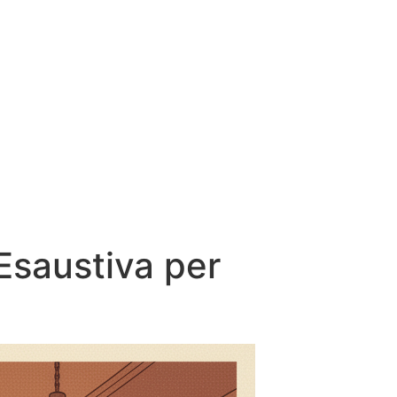
Esaustiva per