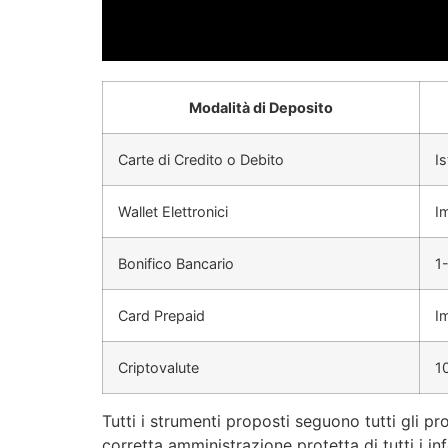
Modalità di Deposito
Carte di Credito o Debito
I
Wallet Elettronici
I
Bonifico Bancario
1-
Card Prepaid
I
Criptovalute
1
Tutti i strumenti proposti seguono tutti gli 
corretta amministrazione protetta di tutti i in