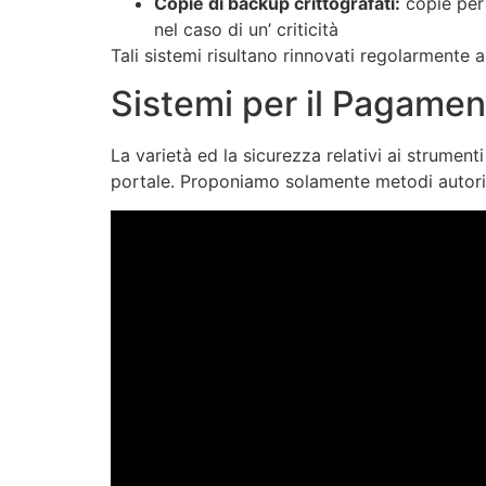
Copie di backup crittografati:
copie per 
nel caso di un’ criticità
Tali sistemi risultano rinnovati regolarmente a
Sistemi per il Pagament
La varietà ed la sicurezza relativi ai strumen
portale. Proponiamo solamente metodi autorizz