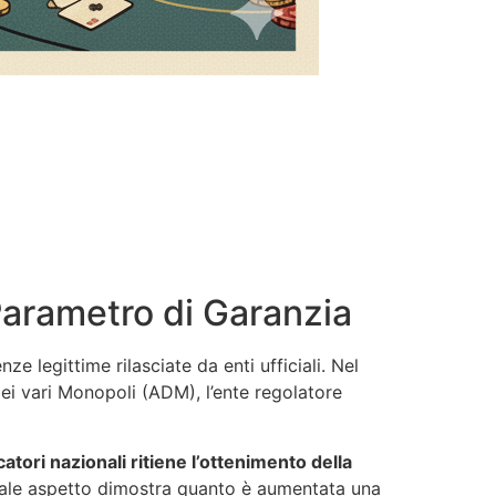
 Parametro di Garanzia
ze legittime rilasciate da enti ufficiali. Nel
ei vari Monopoli (ADM), l’ente regolatore
atori nazionali ritiene l’ottenimento della
Tale aspetto dimostra quanto è aumentata una