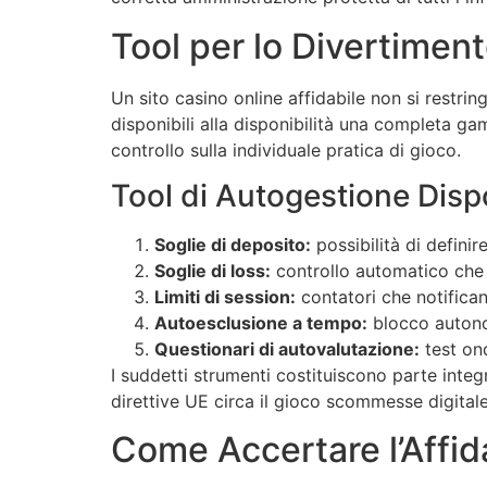
Tool per lo Divertimen
Un sito casino online affidabile non si restring
disponibili alla disponibilità una completa g
controllo sulla individuale pratica di gioco.
Tool di Autogestione Dispo
Soglie di deposito:
possibilità di definir
Soglie di loss:
controllo automatico che 
Limiti di session:
contatori che notifica
Autoesclusione a tempo:
blocco autonom
Questionari di autovalutazione:
test ond
I suddetti strumenti costituiscono parte int
direttive UE circa il gioco scommesse digitale
Come Accertare l’Affida