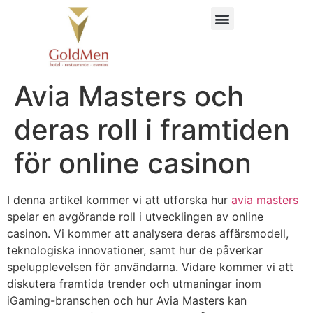
Avia Masters och
deras roll i framtiden
för online casinon
I denna artikel kommer vi att utforska hur
avia masters
spelar en avgörande roll i utvecklingen av online
casinon. Vi kommer att analysera deras affärsmodell,
teknologiska innovationer, samt hur de påverkar
spelupplevelsen för användarna. Vidare kommer vi att
diskutera framtida trender och utmaningar inom
iGaming-branschen och hur Avia Masters kan