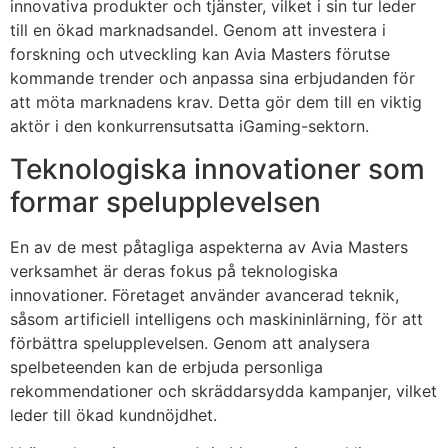
innovativa produkter och tjänster, vilket i sin tur leder
till en ökad marknadsandel. Genom att investera i
forskning och utveckling kan Avia Masters förutse
kommande trender och anpassa sina erbjudanden för
att möta marknadens krav. Detta gör dem till en viktig
aktör i den konkurrensutsatta iGaming-sektorn.
Teknologiska innovationer som
formar spelupplevelsen
En av de mest påtagliga aspekterna av Avia Masters
verksamhet är deras fokus på teknologiska
innovationer. Företaget använder avancerad teknik,
såsom artificiell intelligens och maskininlärning, för att
förbättra spelupplevelsen. Genom att analysera
spelbeteenden kan de erbjuda personliga
rekommendationer och skräddarsydda kampanjer, vilket
leder till ökad kundnöjdhet.