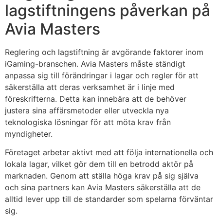
lagstiftningens påverkan på
Avia Masters
Reglering och lagstiftning är avgörande faktorer inom
iGaming-branschen. Avia Masters måste ständigt
anpassa sig till förändringar i lagar och regler för att
säkerställa att deras verksamhet är i linje med
föreskrifterna. Detta kan innebära att de behöver
justera sina affärsmetoder eller utveckla nya
teknologiska lösningar för att möta krav från
myndigheter.
Företaget arbetar aktivt med att följa internationella och
lokala lagar, vilket gör dem till en betrodd aktör på
marknaden. Genom att ställa höga krav på sig själva
och sina partners kan Avia Masters säkerställa att de
alltid lever upp till de standarder som spelarna förväntar
sig.