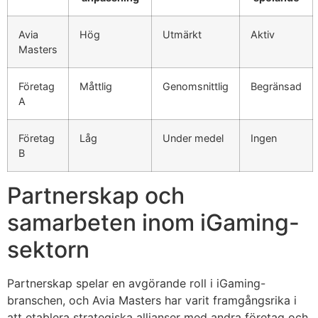
Avia
Hög
Utmärkt
Aktiv
Masters
Företag
Måttlig
Genomsnittlig
Begränsad
A
Företag
Låg
Under medel
Ingen
B
Partnerskap och
samarbeten inom iGaming-
sektorn
Partnerskap spelar en avgörande roll i iGaming-
branschen, och Avia Masters har varit framgångsrika i
att etablera strategiska allianser med andra företag och