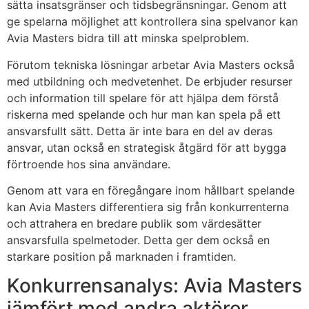
sätta insatsgränser och tidsbegränsningar. Genom att
ge spelarna möjlighet att kontrollera sina spelvanor kan
Avia Masters bidra till att minska spelproblem.
Förutom tekniska lösningar arbetar Avia Masters också
med utbildning och medvetenhet. De erbjuder resurser
och information till spelare för att hjälpa dem förstå
riskerna med spelande och hur man kan spela på ett
ansvarsfullt sätt. Detta är inte bara en del av deras
ansvar, utan också en strategisk åtgärd för att bygga
förtroende hos sina användare.
Genom att vara en föregångare inom hållbart spelande
kan Avia Masters differentiera sig från konkurrenterna
och attrahera en bredare publik som värdesätter
ansvarsfulla spelmetoder. Detta ger dem också en
starkare position på marknaden i framtiden.
Konkurrensanalys: Avia Masters
jämfört med andra aktörer